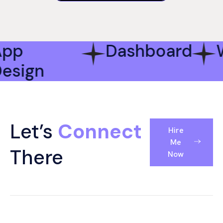
App
Dashboard
Design
Let’s
Connect
Hire
Me
There
Now