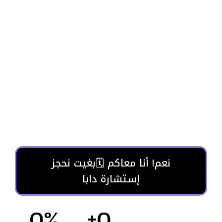
كيفاش تجيب كليان أكثر
من منافسيك بلا متنقس
من تمن في 2026
خلي الزبناء يجو لعندك بلا ما تضيع وقت
فالواتساب: نظام جلب كليان خدام 24/7 كيجيب
ليك غير الناس الجديين
نعم! أنا معاكم 🗓️بغيت نحجز
إستشارة دابا
0
%
+
0