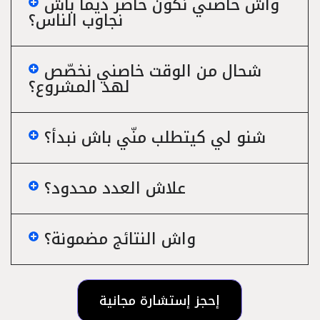
واش خاصني نكون حاضر ديما باش
نجاوب الناس؟
شحال من الوقت خاصني نخصّص
لهد المشروع؟
شنو لي كيتطلب منّي باش نبدأ؟
علاش العدد محدود؟
واش النتائج مضمونة؟
إحجز إستشارة مجانية