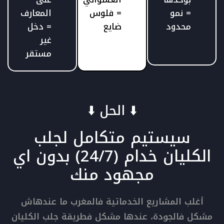
= نمو
= فلوس
المعارف
محدود
ضايع
= دخل
غير
مستقر
⬇️ الحل ⬇️
سيستيم متكامل لجلب
الكليان خدام (24/7) بدون اي
مجهود منك
أغلب المشاريع الخدماتية فالمغرب ما عندهاش
مشكل فالجودة، عندها مشكل فطريقة جلب الكليان